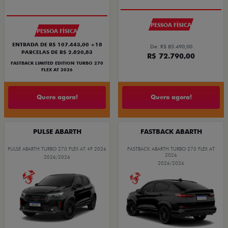
PESSOA FÍSICA
PESSOA FÍSICA
ENTRADA DE R$ 107.443,00 +18
De: R$ 85.490,00
PARCELAS DE R$ 2.820,83
R$ 72.790,00
FASTBACK LIMITED EDITION TURBO 270
FLEX AT 2026
Quero agora!
Quero agora!
PULSE ABARTH
FASTBACK ABARTH
PULSE ABARTH TURBO 270 FLEX AT 4P 2026
FASTBACK ABARTH TURBO 270 FLEX AT
2026
2026/2026
2026/2026