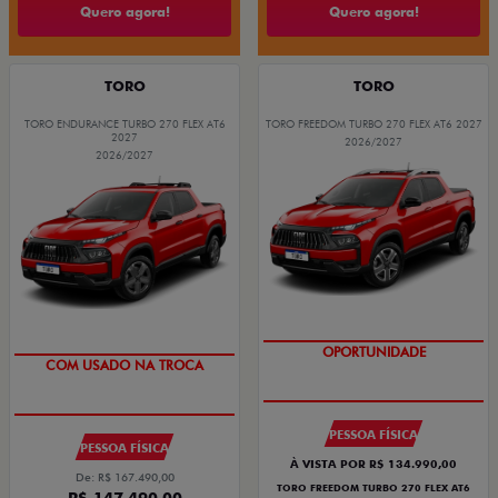
Quero agora!
Quero agora!
TORO
TORO
TORO ENDURANCE TURBO 270 FLEX AT6
TORO FREEDOM TURBO 270 FLEX AT6 2027
2027
2026/2027
2026/2027
OPORTUNIDADE
COM USADO NA TROCA
PESSOA FÍSICA
PESSOA FÍSICA
À VISTA POR R$ 134.990,00
De: R$ 167.490,00
TORO FREEDOM TURBO 270 FLEX AT6
R$ 147.490,00