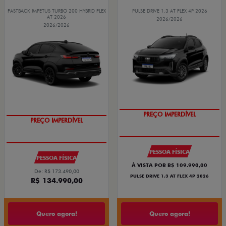
FASTBACK IMPETUS TURBO 200 HYBRID FLEX
PULSE DRIVE 1.3 AT FLEX 4P 2026
AT 2026
2026/2026
2026/2026
PREÇO IMPERDÍVEL
PREÇO IMPERDÍVEL
PESSOA FÍSICA
PESSOA FÍSICA
À VISTA POR R$ 109.990,00
De: R$ 173.490,00
PULSE DRIVE 1.3 AT FLEX 4P 2026
R$ 134.990,00
Quero agora!
Quero agora!