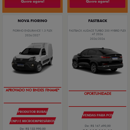
Quero agora!
Quero agora!
NOVA FIORINO
FASTBACK
FIORINO ENDURANCE 1.3 FLEX
FASTBACK AUDACE TURBO 200 HYBRID FLEX
AT 2026
2026/2027
2026/2026
APROVADO NO BNDES FINAME*
OPORTUNIDADE
PRODUTOR RURAL
VENDAS PARA PCD
CNPJ E MICROEMPRESÁRIOS
De: R$ 167.490,00
De: R$ 132.990,00