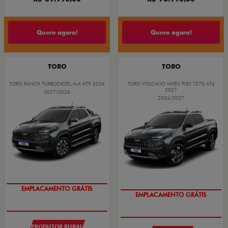
Quero agora!
Quero agora!
TORO
TORO
TORO RANCH TURBODIESEL 4x4 AT9 2026
TORO VOLCANO MHEV FLEX T270 AT6
2027
2027/2026
2026/2027
EMPLACAMENTO GRÁTIS
EMPLACAMENTO GRÁTIS
PRODUTOR RURAL