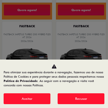
Quero agora!
Quero agora!
FASTBACK
FASTBACK
FASTBACK IMPETUS TURBO 200 HYBRID FLEX
FASTBACK IMPETUS TURBO 200 HYBRID FLEX
AT 2026
AT 2026
2026/2026
2026/2026
Para otimizar sua experiência durante a navegação, fazemos uso de nossa
Política de Cookies e para proteger seus dados pessoais respeitamos nossa
Política de Privacidade
. Ao seguir com a navegação e visita você
concorda com nossas Políticas.
Aceitar
Recusar
PESSOA FÍSICA
PESSOA FÍSICA