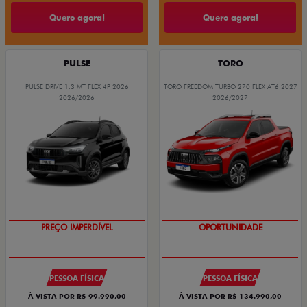
Quero agora!
Quero agora!
PULSE
TORO
PULSE DRIVE 1.3 MT FLEX 4P 2026
TORO FREEDOM TURBO 270 FLEX AT6 2027
2026/2026
2026/2027
OPORTUNIDADE
SUPERVALORIZAÇÃO DO USADO
PESSOA FÍSICA
PESSOA FÍSICA
À VISTA POR R$ 99.990,00
À VISTA POR R$ 134.990,00