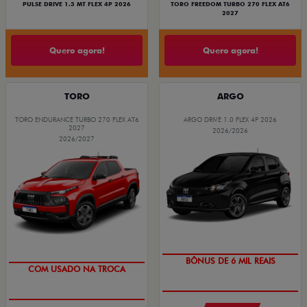
PULSE DRIVE 1.3 MT FLEX 4P 2026
TORO FREEDOM TURBO 270 FLEX AT6
2027
Quero agora!
Quero agora!
TORO
ARGO
TORO ENDURANCE TURBO 270 FLEX AT6
ARGO DRIVE 1.0 FLEX 4P 2026
2027
2026/2026
2026/2027
TAXA ZERO
OPORTUNIDADE