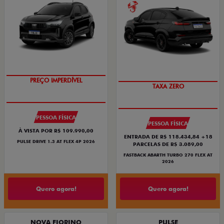
O SUV AUTOMÁTICO MAIS
SAIA DE FIAT 0KM
BARATO DO BRASIL
PESSOA FÍSICA
PESSOA FÍSICA
À VISTA POR R$ 109.990,00
ENTRADA DE R$ 118.434,84 +18
PULSE DRIVE 1.3 AT FLEX 4P 2026
PARCELAS DE R$ 3.089,00
FASTBACK ABARTH TURBO 270 FLEX AT
2026
Quero agora!
Quero agora!
NOVA FIORINO
PULSE