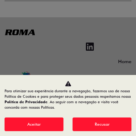
Home
Desacelere. Seu bem maior é a vida.
Para otimizar sua experiência durante a navegação, fazemos uso de nossa
Política de Cookies e para proteger seus dados pessoais respeitamos nossa
Política de Privacidade
. Ao seguir com a navegação e visita você
concorda com nossas Políticas.
16.620.114/0001-74
Aceitar
Recusar
Desenvolvido pela DEALERSPACE ® Direitos Reservados.