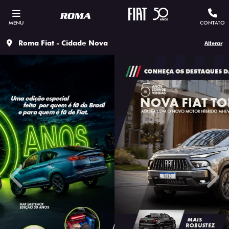
MENU
CONTATO
Roma Fiat - Cidade Nova
Alterar
templates.template-01.components.carousel.texts.contro
temp