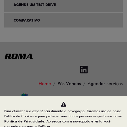
AGENDE UM TEST DRIVE
COMPARATIVO
Home
Pós Vendas
Agendar serviços
Desacelere. Seu bem maior é a vida.
Para otimizar sua experiência durante a navegação, fazemos uso de nossa
Política de Cookies e para proteger seus dados pessoais respeitamos nossa
Política de Privacidade
. Ao seguir com a navegação e visita você
concorda com nossas Políticas.
16.620.114/0001-74