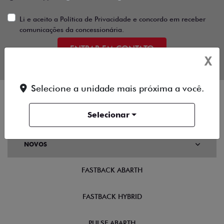
Li e aceito a
Política de Privacidade
e concordo em receber
comunicações da concessionária.
ENTRAR EM CONTATO
X
Selecione a unidade mais próxima a você.
Selecionar
OFERTAS
NOVOS
FASTBACK ABARTH
FASTBACK HYBRID
PULSE ABARTH