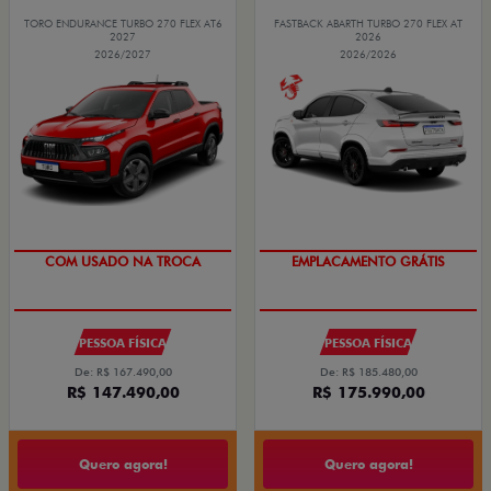
TORO ENDURANCE TURBO 270 FLEX AT6
FASTBACK ABARTH TURBO 270 FLEX AT
2027
2026
2026/2027
2026/2026
OPORTUNIDADE
EMPLACAMENTO GRÁTIS
COM USADO NA TROCA
PESSOA FÍSICA
PESSOA FÍSICA
De: R$ 167.490,00
De: R$ 185.480,00
R$ 147.490,00
R$ 175.990,00
Quero agora!
Quero agora!