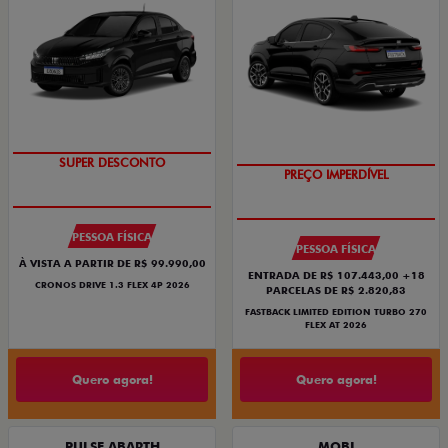
BÔNUS DE ATÉ R$ 14 MIL
COM USADO NA TROCA
SUPER DESCONTO
PREÇO IMPERDÍVEL
PESSOA FÍSICA
PESSOA FÍSICA
À VISTA A PARTIR DE R$ 99.990,00
ENTRADA DE R$ 107.443,00 +18
CRONOS DRIVE 1.3 FLEX 4P 2026
PARCELAS DE R$ 2.820,83
FASTBACK LIMITED EDITION TURBO 270
FLEX AT 2026
Quero agora!
Quero agora!
PULSE ABARTH
MOBI