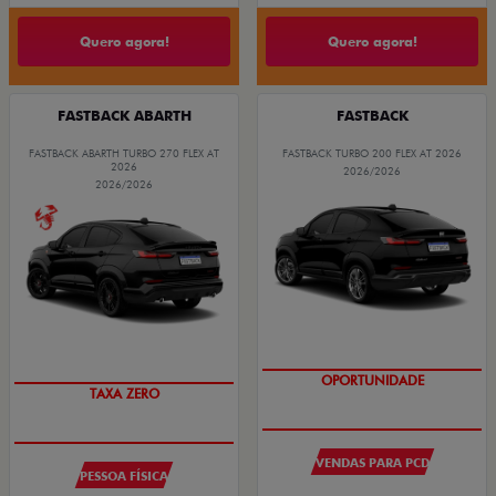
Quero agora!
Quero agora!
FASTBACK ABARTH
FASTBACK
FASTBACK ABARTH TURBO 270 FLEX AT
FASTBACK TURBO 200 FLEX AT 2026
2026
2026/2026
2026/2026
OPORTUNIDADE
SAIA DE FIAT 0KM
TAXA ZERO
VENDAS PARA PCD
PESSOA FÍSICA