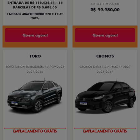
ENTRADA DE R$ 118.434,84 +18
De: R$ 119.990,00
PARCELAS DE R$ 3.089,00
R$ 99.980,00
FASTBACK ABARTH TURBO 270 FLEX AT
2026
Quero agora!
Quero agora!
TORO
CRONOS
TORO RANCH TURBODIESEL 4x4 AT9 2026
CRONOS DRIVE 1.3 AT FLEX 4P 2027
2027/2026
2026/2027
EMPLACAMENTO GRÁTIS
EMPLACAMENTO GRÁTIS