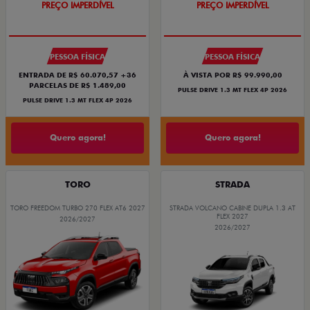
PREÇO IMPERDÍVEL
PREÇO IMPERDÍVEL
PESSOA FÍSICA
PESSOA FÍSICA
ENTRADA DE R$ 60.070,57 +36
À VISTA POR R$ 99.990,00
PARCELAS DE R$ 1.489,00
PULSE DRIVE 1.3 MT FLEX 4P 2026
PULSE DRIVE 1.3 MT FLEX 4P 2026
Quero agora!
Quero agora!
TORO
STRADA
TORO FREEDOM TURBO 270 FLEX AT6 2027
STRADA VOLCANO CABINE DUPLA 1.3 AT
FLEX 2027
2026/2027
2026/2027