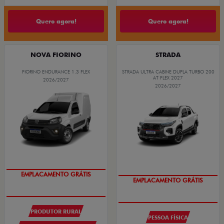
Quero agora!
Quero agora!
NOVA FIORINO
STRADA
FIORINO ENDURANCE 1.3 FLEX
STRADA ULTRA CABINE DUPLA TURBO 200
AT FLEX 2027
2026/2027
2026/2027
EMPLACAMENTO GRÁTIS
EMPLACAMENTO GRÁTIS
PRODUTOR RURAL
PESSOA FÍSICA