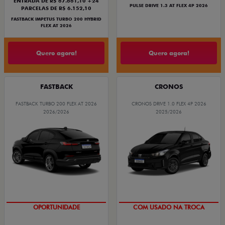
ENTRADA DE R$ 67.661,10 +24
PULSE DRIVE 1.3 AT FLEX 4P 2026
PARCELAS DE R$ 6.152,10
FASTBACK IMPETUS TURBO 200 HYBRID
FLEX AT 2026
Quero agora!
Quero agora!
FASTBACK
CRONOS
FASTBACK TURBO 200 FLEX AT 2026
CRONOS DRIVE 1.0 FLEX 4P 2026
2026/2026
2025/2026
SUPER DESCONTO
OPORTUNIDADE
COM USADO NA TROCA