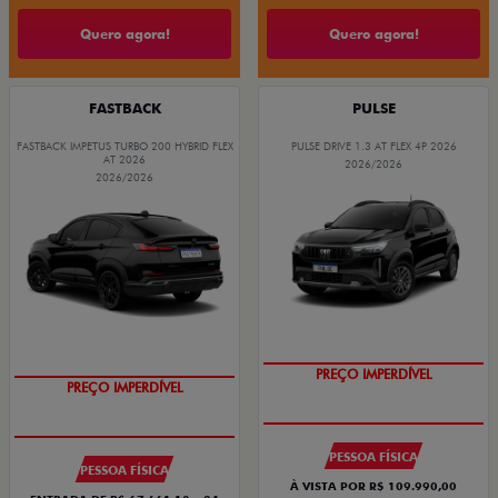
Quero agora!
Quero agora!
FASTBACK
PULSE
FASTBACK IMPETUS TURBO 200 HYBRID FLEX
PULSE DRIVE 1.3 AT FLEX 4P 2026
AT 2026
2026/2026
2026/2026
O SUV AUTOMÁTICO MAIS
BARATO DO BRASIL
PREÇO IMPERDÍVEL
PREÇO IMPERDÍVEL
OPORTUNIDADE
PESSOA FÍSICA
PESSOA FÍSICA
À VISTA POR R$ 109.990,00