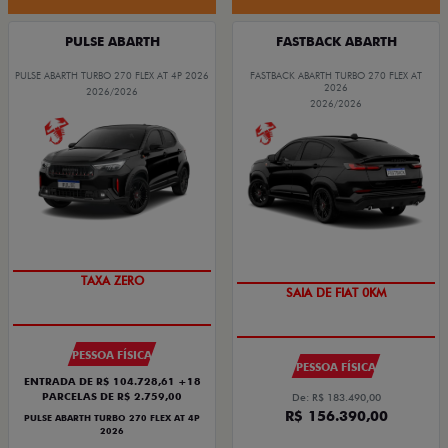
PULSE ABARTH
FASTBACK ABARTH
PULSE ABARTH TURBO 270 FLEX AT 4P 2026
FASTBACK ABARTH TURBO 270 FLEX AT
2026
2026/2026
2026/2026
SAIA DE FIAT 0KM
TAXA ZERO
SAIA DE FIAT 0KM
PREÇO IMPERDÍVEL
PESSOA FÍSICA
PESSOA FÍSICA
ENTRADA DE R$ 104.728,61 +18
PARCELAS DE R$ 2.759,00
De: R$ 183.490,00
R$ 156.390,00
PULSE ABARTH TURBO 270 FLEX AT 4P
2026