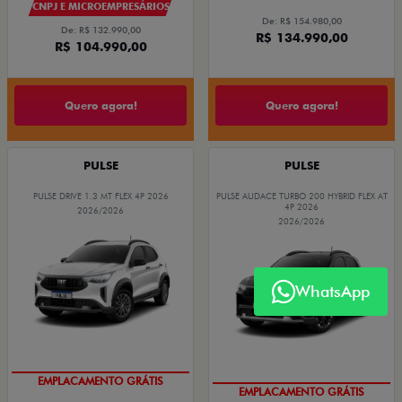
CNPJ E MICROEMPRESÁRIOS
De: R$ 154.980,00
De: R$ 132.990,00
R$ 134.990,00
R$ 104.990,00
Quero agora!
Quero agora!
PULSE
PULSE
PULSE DRIVE 1.3 MT FLEX 4P 2026
PULSE AUDACE TURBO 200 HYBRID FLEX AT
4P 2026
2026/2026
2026/2026
WhatsApp
EMPLACAMENTO GRÁTIS
EMPLACAMENTO GRÁTIS