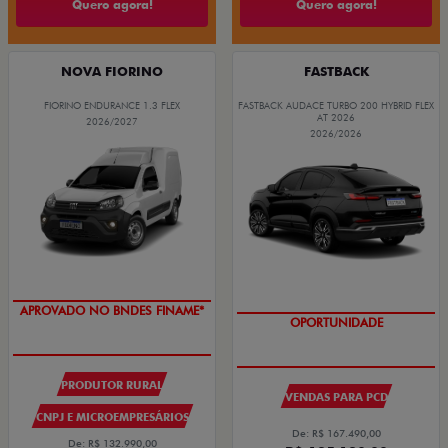
Quero agora!
Quero agora!
NOVA FIORINO
FASTBACK
FIORINO ENDURANCE 1.3 FLEX
FASTBACK AUDACE TURBO 200 HYBRID FLEX
AT 2026
2026/2027
2026/2026
APROVADO NO BNDES FINAME*
OPORTUNIDADE
PRODUTOR RURAL
VENDAS PARA PCD
CNPJ E MICROEMPRESÁRIOS
De: R$ 167.490,00
De: R$ 132.990,00