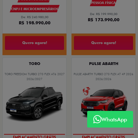
PESSOA FÍSICA
CNPJ E MICROEMPRESÁRIOS
De: R$ 199.990,00
De: R$ 240.980,00
R$ 173.990,00
R$ 198.990,00
Quero agora!
Quero agora!
TORO
PULSE ABARTH
TORO FREEDOM TURBO 270 FLEX AT6 2027
PULSE ABARTH TURBO 270 FLEX AT 4P 2026
2026/2027
2026/2026
WhatsApp
EMPLACAMENTO GRÁTIS
EMPLACAMENTO GRÁTIS