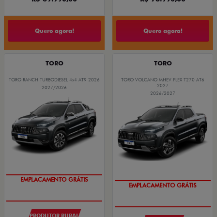
Quero agora!
Quero agora!
TORO
TORO
TORO RANCH TURBODIESEL 4x4 AT9 2026
TORO VOLCANO MHEV FLEX T270 AT6
2027
2027/2026
2026/2027
EMPLACAMENTO GRÁTIS
EMPLACAMENTO GRÁTIS
PRODUTOR RURAL