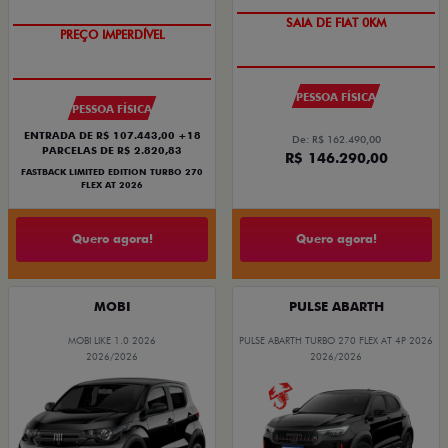
OPORTUNIDADE
COM USADO NA TROCA
PESSOA FÍSICA
PESSOA FÍSICA
ENTRADA DE R$ 107.443,00 +18
De: R$ 162.490,00
PARCELAS DE R$ 2.820,83
R$ 146.290,00
FASTBACK LIMITED EDITION TURBO 270
FLEX AT 2026
Quero agora!
Quero agora!
MOBI
PULSE ABARTH
MOBI LIKE 1.0 2026
PULSE ABARTH TURBO 270 FLEX AT 4P 2026
2026/2026
2026/2026