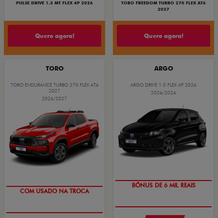
PULSE DRIVE 1.3 MT FLEX 4P 2026
TORO FREEDOM TURBO 270 FLEX AT6
2027
Quero agora!
Quero agora!
TORO
ARGO
TORO ENDURANCE TURBO 270 FLEX AT6
ARGO DRIVE 1.0 FLEX 4P 2026
2027
2026/2026
2026/2027
TAXA ZERO
OPORTUNIDADE