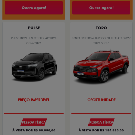
Quero agora!
Quero agora!
PULSE
TORO
PULSE DRIVE 1.3 MT FLEX 4P 2026
TORO FREEDOM TURBO 270 FLEX AT6 2027
2026/2026
2026/2027
OPORTUNIDADE
SUPERVALORIZAÇÃO DO USADO
PESSOA FÍSICA
PESSOA FÍSICA
À VISTA POR R$ 99.990,00
À VISTA POR R$ 134.990,00