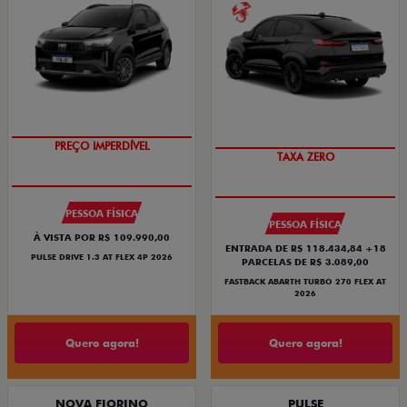
O SUV AUTOMÁTICO MAIS
SAIA DE FIAT 0KM
BARATO DO BRASIL
PESSOA FÍSICA
PESSOA FÍSICA
À VISTA POR R$ 109.990,00
ENTRADA DE R$ 118.434,84 +18
PULSE DRIVE 1.3 AT FLEX 4P 2026
PARCELAS DE R$ 3.089,00
FASTBACK ABARTH TURBO 270 FLEX AT
2026
Quero agora!
Quero agora!
NOVA FIORINO
PULSE