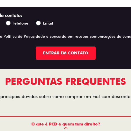
de contato:
Telefone
Email
 a
Política de Privacidade
e concordo em receber comunicações da conce
ENTRAR EM CONTATO
PERGUNTAS FREQUENTES
 principais dúvidas sobre como comprar um Fiat com descont
O que é PCD e quem tem direito?