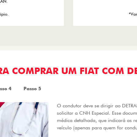
RAN.
ípio.
*Var
ARA COMPRAR UM FIAT COM D
sso 4
Passo 5
O condutor deve se dirigir ao DET
solicitar a CNH Especial. Esse docu
médica detalhada, que indicará as r
veículo (apenas para quem for condu