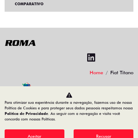
COMPARATIVO
Home
Fiat Titano
Desacelere. Seu bem maior é a vida.
Para otimizar sua experiência durante a navegação, fazemos uso de nossa
Política de Cookies e para proteger seus dados pessoais respeitamos nossa
Política de Privacidade
. Ao seguir com a navegação e visita você
concorda com nossas Políticas.
16.620.114/0003-36
Aceitar
Recusar