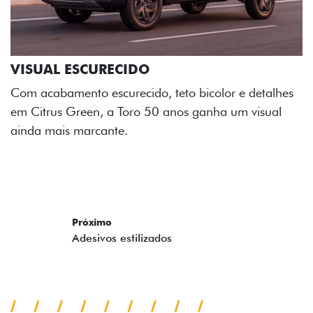
ADESIVOS ESTILIZADOS
Os adesivos aplicados no capô e nas laterais
reforçam a identidade única dessa edição para lá de
comemorativa.
Próximo
Previous
Next
Tecnologia de série
SEU FASTBACK HYBRID POR
TODOS OS ÂNGULOS