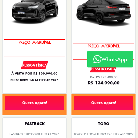
PREÇO IMPERDÍVEL
PREÇO IMPERDÍVEL
WhatsApp
PESSOA FÍSICA
PESSOA FÍSICA
À VISTA POR R$ 109.990,00
De: R$ 173.490,00
PULSE DRIVE 1.3 AT FLEX 4P 2026
R$ 134.990,00
Quero agora!
Quero agora!
FASTBACK
TORO
FASTBACK TURBO 200 FLEX AT 2026
TORO FREEDOM TURBO 270 FLEX AT6 2027