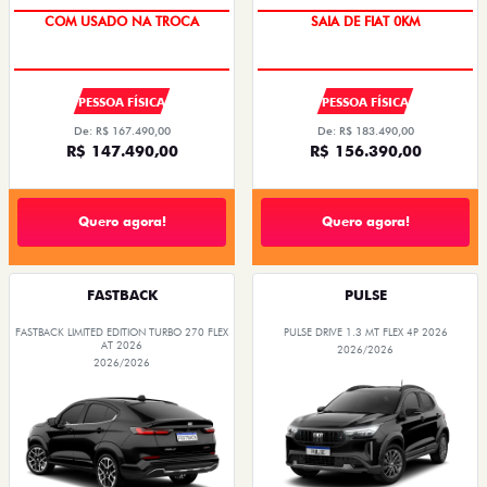
COM USADO NA TROCA
SAIA DE FIAT 0KM
PESSOA FÍSICA
PESSOA FÍSICA
De: R$ 167.490,00
De: R$ 183.490,00
R$ 147.490,00
R$ 156.390,00
Quero agora!
Quero agora!
FASTBACK
PULSE
FASTBACK LIMITED EDITION TURBO 270 FLEX
PULSE DRIVE 1.3 MT FLEX 4P 2026
AT 2026
2026/2026
2026/2026