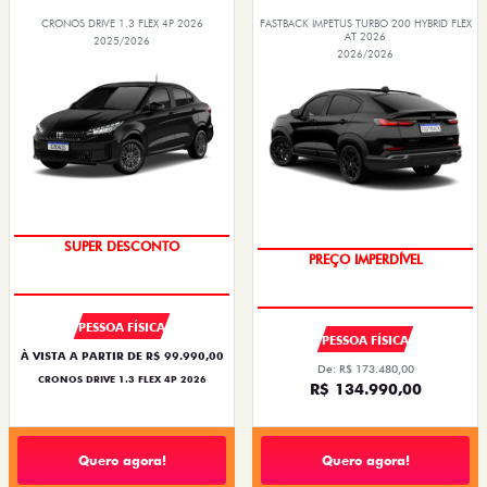
CRONOS DRIVE 1.3 FLEX 4P 2026
FASTBACK IMPETUS TURBO 200 HYBRID FLEX
AT 2026
2025/2026
2026/2026
SUPER DESCONTO
PREÇO IMPERDÍVEL
PESSOA FÍSICA
PESSOA FÍSICA
À VISTA A PARTIR DE R$ 99.990,00
De: R$ 173.480,00
CRONOS DRIVE 1.3 FLEX 4P 2026
R$ 134.990,00
Quero agora!
Quero agora!