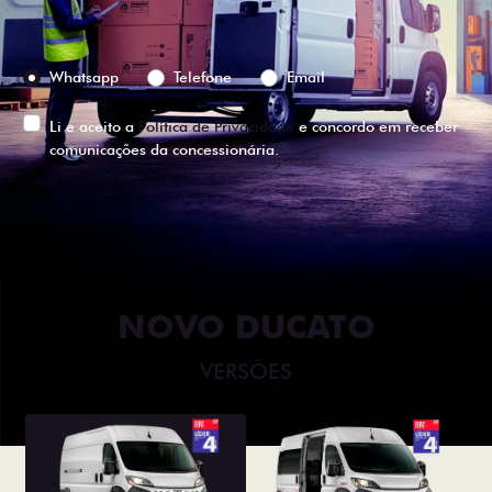
Preferência de contato:
Whatsapp
Telefone
Email
Li e aceito a
Política de Privacidade
e concordo em receber
comunicações da concessionária.
ENTRAR EM CONTATO
NOVO DUCATO
VERSÕES