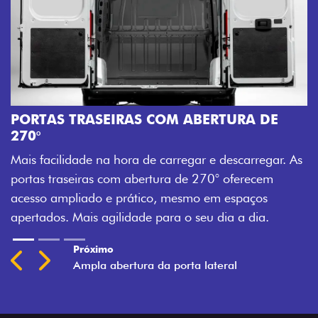
A
M
PORTAS TRASEIRAS COM ABERTURA DE
a
270°
a
Mais facilidade na hora de carregar e descarregar. As
t
portas traseiras com abertura de 270° oferecem
acesso ampliado e prático, mesmo em espaços
apertados. Mais agilidade para o seu dia a dia.
Previous
Next