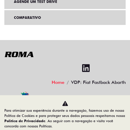
AGENDE UM TEST DRIVE
COMPARATIVO
Home
VDP: Fiat Fastback Abarth
Desacelere. Seu bem maior é a vida.
Para otimizar sua experiência durante a navegação, fazemos uso de nossa
Política de Cookies e para proteger seus dados pessoais respeitamos nossa
Política de Privacidade
. Ao seguir com a navegação e visita você
concorda com nossas Políticas.
16.620.114/0001-74