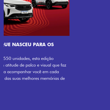
VISUAL COM ENERGIA LOLLABR
Se liga no que compõe a identidade exclusiva do
festival: série numerada, adesivo lateral LollaBR e a
soleira temática que reforçam a exclusividade,
enquanto os detalhes escurecidos, o teto bicolor e as
rodas de liga-leve aro 16” em preto brilhante
completam o visual com ainda mais estilo.
Próximo
Previous
Next
Tecnologia que acompanha o seu ritmo